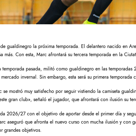
o de gualdinegro la próxima temporada. El delantero nacido en Are
 más. Con esta, Marc afrontará su tercera temporada en la Ciuta
os la temporada pasada, militó como gualdinegro en las temporad
l mercado invernal. Sin embargo, esta será su primera temporada
rc se mostró muy satisfecho por seguir vistiendo la camiseta gualdi
ste gran club», señaló el jugador, que afrontará con ilusión su 
rada 2026/27 con el objetivo de aportar desde el primer día y seg
arc aseguró que afronta el nuevo curso con mucha ilusión y con 
r grandes objetivos.