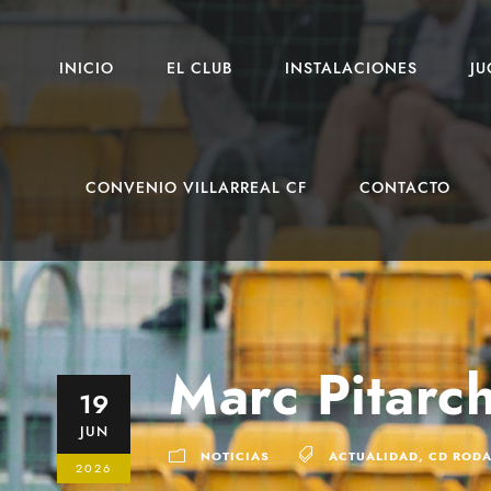
INICIO
EL CLUB
INSTALACIONES
J
CONVENIO VILLARREAL CF
CONTACTO
Marc Pitarch
19
JUN
NOTICIAS
ACTUALIDAD
,
CD ROD
2026