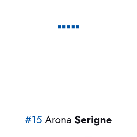
Centrocampista en el Club Deportivo Roda
#15
Arona
Serigne