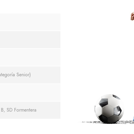
tegoría Senior)
 B, SD Formentera