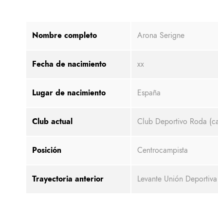
Nombre completo
Arona Serigne
Fecha de nacimiento
xx
Lugar de nacimiento
España
Club actual
Club Deportivo Roda (ca
Posición
Centrocampista
Trayectoria anterior
Levante Unión Deportiva