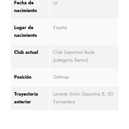
Fecha de
xx
nacimiento
Lugar de
España
nacimiento
Club actual
Club Deportivo Roda
(categoría Senior)
Posición
Defensa
Trayectoria
Levante Unión Deportiva B, SD
anterior
Formentera