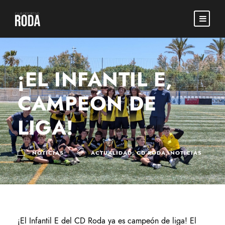
¡EL INFANTIL E,
CAMPEÓN DE
LIGA!
NOTICIAS
ACTUALIDAD
,
CD RODA
,
NOTICIAS
¡El Infantil E del CD Roda ya es campeón de liga! El