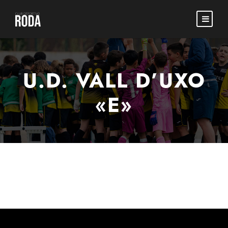
U.D. VALL D’UXO
«E»