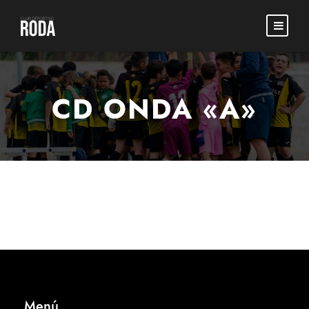
CD ONDA «A»
Menú