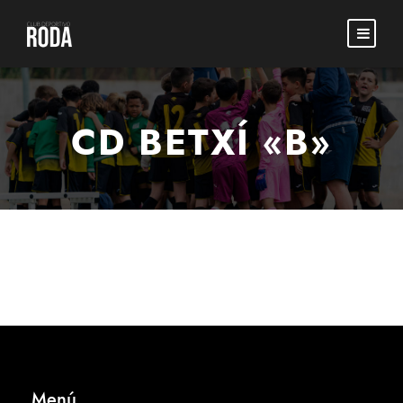
CD BETXÍ «B»
Menú