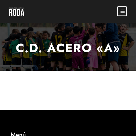
C.D. ACERO «A»
Menú